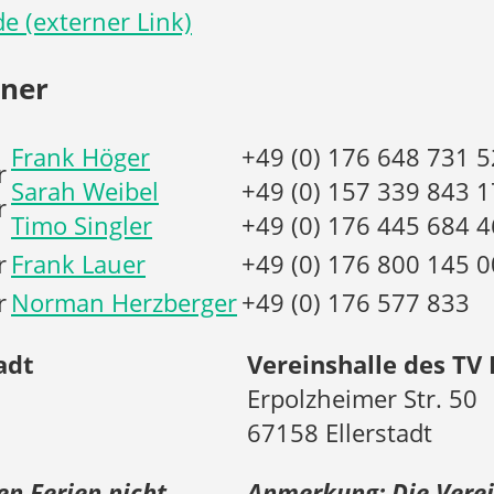
e (externer Link)
tner
Frank Höger
+49 (0) 176 648 731 5
r
Sarah Weibel
+49 (0) 157 339 843 1
r
Timo Singler
+49 (0) 176 445 684 4
r
Frank Lauer
+49 (0) 176 800 145 0
r
Norman Herzberger
+49 (0) 176 577 833
adt
Vereinshalle des TV 
Erpolzheimer Str. 50
67158 Ellerstadt
en Ferien nicht
Anmerkung: Die Verein